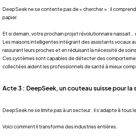
DeepSeek ne se contente pas de « chercher » : il comprend, 
papier.
Et si demain, votre prochain projet révolutionnaire naissait
Les maisons intelligentes intégrant des assistants vocaux 
rassurant leurs proches et en réduisant la nécessité de soin
Ces systèmes sont capables de détecter des comportements
collectées aident les professionnels de santé à mieux compr
Acte 3 : DeepSeek, un couteau suisse pour la s
DeepSeek ne se limite pas à un secteur : il s’adapte à tous 
Voici comment il transforme des industries entières.