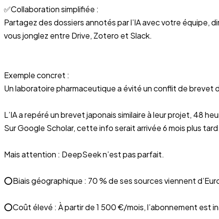
✅Collaboration simplifiée :
Partagez des dossiers annotés par l’IA avec votre équipe, di
vous jonglez entre Drive, Zotero et Slack.
Exemple concret :
Un laboratoire pharmaceutique a évité un conflit de breve
L’IA a repéré un brevet japonais similaire à leur projet, 48 he
Sur Google Scholar, cette info serait arrivée 6 mois plus tard
Mais attention : DeepSeek n’est pas parfait.
⭕️Biais géographique : 70 % de ses sources viennent d’Euro
⭕️Coût élevé : À partir de 1 500 €/mois, l’abonnement est i