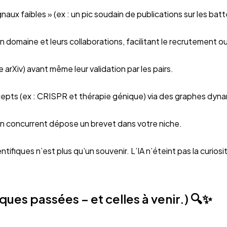
ignaux faibles » (ex : un pic soudain de publications sur les ba
domaine et leurs collaborations, facilitant le recrutement ou
arXiv) avant même leur validation par les pairs.
ncepts (ex : CRISPR et thérapie génique) via des graphes dyn
un concurrent dépose un brevet dans votre niche.
ifiques n’est plus qu’un souvenir. L’IA n’éteint pas la curios
ques passées – et celles à venir.) 🔍✨