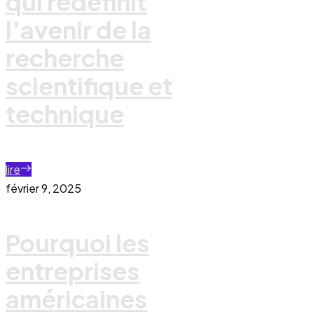
qui redéfinit
l’avenir de la
recherche
scientifique et
technique
lire
février 9, 2025
Pourquoi les
entreprises
américaines