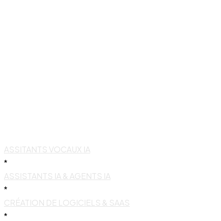
ASSITANTS VOCAUX IA
*
ASSISTANTS IA & AGENTS IA
*
CRÉATION DE LOGICIELS & SAAS
*